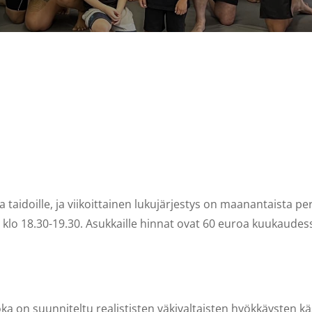
ja taidoille, ja viikoittainen lukujärjestys on maanantaista pe
 klo 18.30-19.30. Asukkaille hinnat ovat 60 euroa kuukaudess
a on suunniteltu realististen väkivaltaisten hyökkäysten käsi