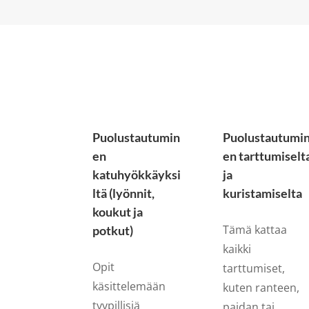
Puolustautumin
Puolustautumi
en
en tarttumiselt
katuhyökkäyksi
ja
ltä (lyönnit,
kuristamiselta
koukut ja
Tämä kattaa
potkut)
kaikki
Opit
tarttumiset,
käsittelemään
kuten ranteen,
tyypillisiä
paidan tai