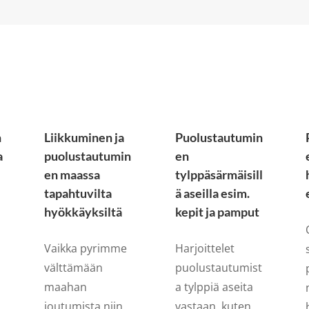
n
Liikkuminen ja
Puolustautumin
a
puolustautumin
en
en maassa
tylppäsärmäisill
tapahtuvilta
ä aseilla esim.
hyökkäyksiltä
kepit ja pamput
Vaikka pyrimme
Harjoittelet
välttämään
puolustautumist
maahan
a tylppiä aseita
joutumista niin
vastaan, kuten