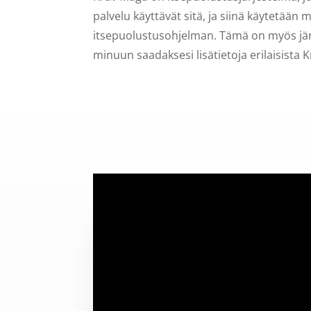
palvelu käyttävät sitä, ja siinä käytetään
itsepuolustusohjelman. Tämä on myös järj
minuun saadaksesi lisätietoja erilaisista