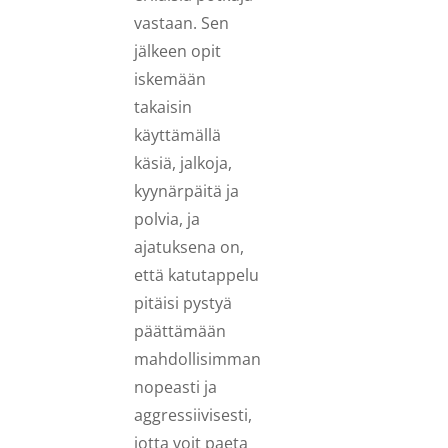
vastaan. Sen
jälkeen opit
iskemään
takaisin
käyttämällä
käsiä, jalkoja,
kyynärpäitä ja
polvia, ja
ajatuksena on,
että katutappelu
pitäisi pystyä
päättämään
mahdollisimman
nopeasti ja
aggressiivisesti,
jotta voit paeta