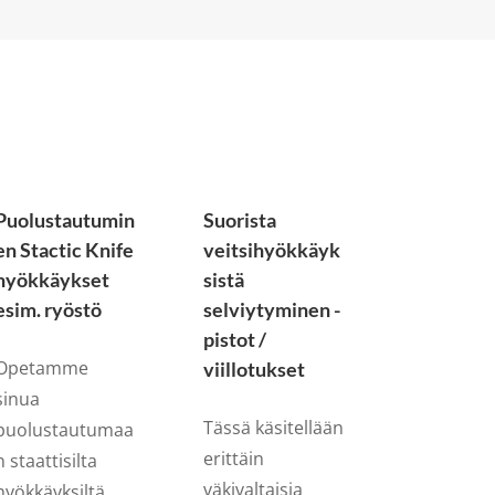
Puolustautumin
Suorista
en Stactic Knife
veitsihyökkäyk
hyökkäykset
sistä
esim. ryöstö
selviytyminen -
pistot /
Opetamme
viillotukset
sinua
Tässä käsitellään
puolustautumaa
erittäin
n staattisilta
väkivaltaisia
hyökkäyksiltä