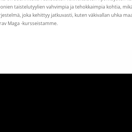
 monien taistelutyylien vahvimpia ja tehokkaimpia kohtia, mikä
estelmä, joka kehittyy jatkuvasti, kuten väkivallan uhka ma
 Krav Maga -kursseistamme.