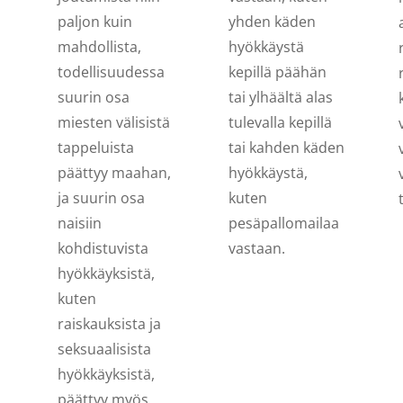
paljon kuin
yhden käden
mahdollista,
hyökkäystä
todellisuudessa
kepillä päähän
suurin osa
tai ylhäältä alas
miesten välisistä
tulevalla kepillä
tappeluista
tai kahden käden
päättyy maahan,
hyökkäystä,
ja suurin osa
kuten
naisiin
pesäpallomailaa
kohdistuvista
vastaan.
hyökkäyksistä,
kuten
raiskauksista ja
seksuaalisista
hyökkäyksistä,
päättyy myös