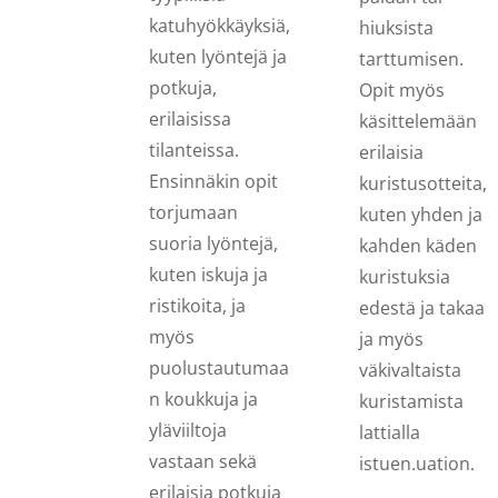
katuhyökkäyksiä,
hiuksista
kuten lyöntejä ja
tarttumisen.
potkuja,
Opit myös
erilaisissa
käsittelemään
tilanteissa.
erilaisia
Ensinnäkin opit
kuristusotteita,
torjumaan
kuten yhden ja
suoria lyöntejä,
kahden käden
kuten iskuja ja
kuristuksia
ristikoita, ja
edestä ja takaa
myös
ja myös
puolustautumaa
väkivaltaista
n koukkuja ja
kuristamista
yläviiltoja
lattialla
vastaan sekä
istuen.
uation.
erilaisia potkuja