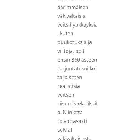
äärimmäisen
väkivaltaisia
veitsihyökkäyksiä
, kuten
puukotuksia ja
viiltoja, opit
ensin 360 asteen
torjuntatekniikoi
ta ja sitten
realistisia
veitsen
riisumistekniikoit
a. Niin että
toivottavasti
selviät
väkivaltaisesta