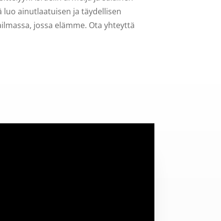
 luo ainutlaatuisen ja täydellisen
ailmassa, jossa elämme. Ota yhteyttä