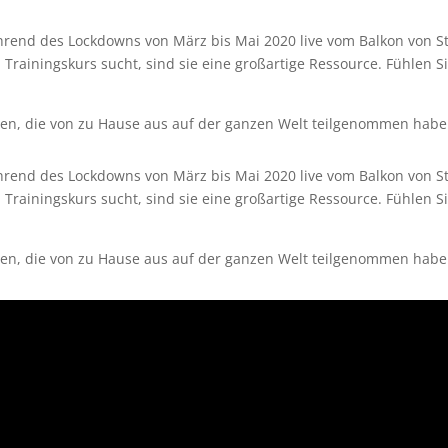
nd des Lockdowns von März bis Mai 2020 live vom Balkon von St
rainingskurs sucht, sind sie eine großartige Ressource. Fühlen Si
gen, die von zu Hause aus auf der ganzen Welt teilgenommen habe
nd des Lockdowns von März bis Mai 2020 live vom Balkon von St
rainingskurs sucht, sind sie eine großartige Ressource. Fühlen Si
gen, die von zu Hause aus auf der ganzen Welt teilgenommen habe