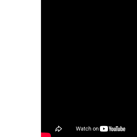
30 Minuten kostenloses tä
Wir alle befinden uns hier auf Teneriffa in de
sind nicht nur auf Teneriffa beschränkt, sond